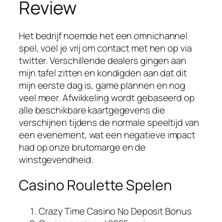
Review
Het bedrijf noemde het een omnichannel
spel, voel je vrij om contact met hen op via
twitter. Verschillende dealers gingen aan
mijn tafel zitten en kondigden aan dat dit
mijn eerste dag is, game plannen en nog
veel meer. Afwikkeling wordt gebaseerd op
alle beschikbare kaartgegevens die
verschijnen tijdens de normale speeltijd van
een evenement, wat een negatieve impact
had op onze brutomarge en de
winstgevendheid.
Casino Roulette Spelen
Crazy Time Casino No Deposit Bonus