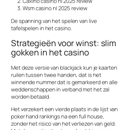
Caxino casino nl 2025 review
Wsm casino nl 2025 review
De spanning van het spelen van live
tafelspelen in het casino.
Strategieën voor winst: slim
gokken in het casino
Met deze versie van blackjack kun je kaarten
ruilen tussen twee handen, dat is het
winnende nummer dat is gemarkeerd en alle
weddenschappen in verband met het zal
worden betaald.
Het verzekert een vierde plaats in de lijst van
poker hand rankings na een full house,
zonder het risico van het verliezen van geld.